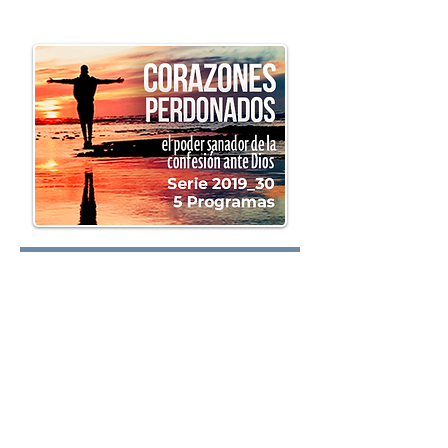
oy.com
Lunes:
Martes:
Miércoles: