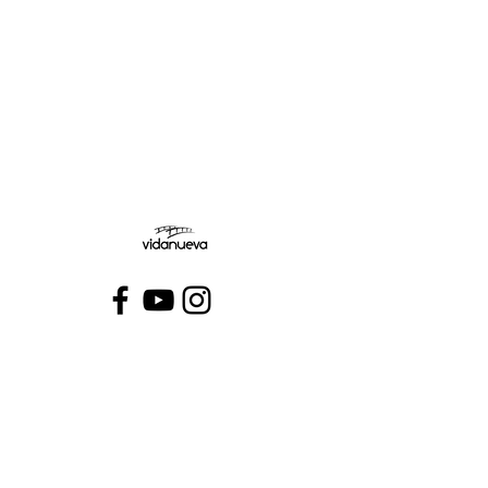
Jueves:
Viernes:
Conecta con VidaNueva >
PROGRAMAS
QUIÉNES SOMOS
CONTÁCTANOS