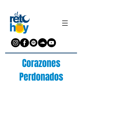
Corazones
Perdonados
¿Preguntas?
Escríbenos a:
preguntas@elretodeh