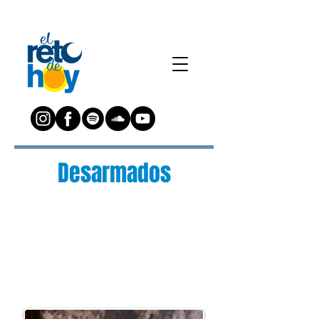
Desarmados
¿Preguntas?
Escríbenos a:
preguntas@elretodeh
oy.com