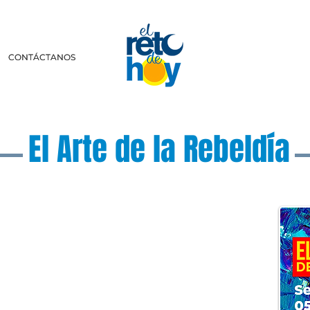
CONTÁCTANOS
CONTÁCTANOS
El Arte de la Rebeldía
scríbenos a:
lretodehoy.com