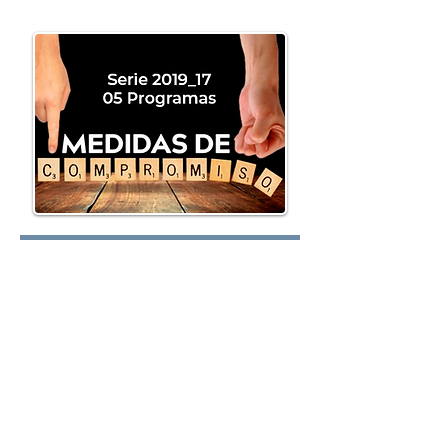
oy.com
Lunes:
Martes:
Miércoles: