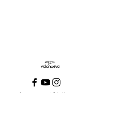
Jueves:
Viernes:
Conecta con VidaNueva >
PROGRAMAS
QUIÉNES SOMOS
CONTÁCTANOS