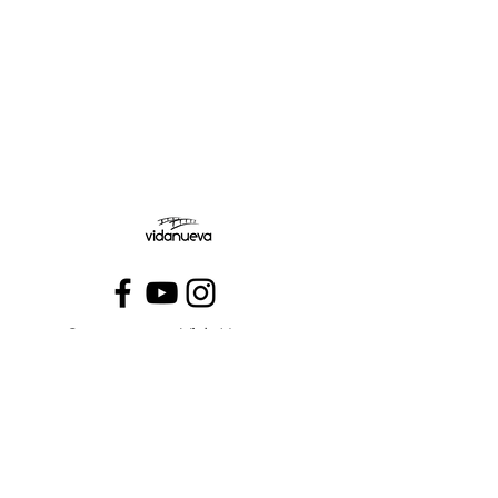
Jueves:
Viernes:
Conecta con VidaNueva >
PROGRAMAS
QUIÉNES SOMOS
CONTÁCTANOS