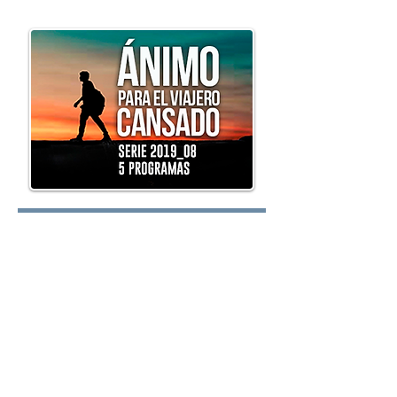
oy.com
Lunes:
Martes:
Miércoles: