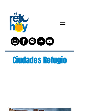
Ciudades Refugio
¿Preguntas?
Escríbenos a:
preguntas@elretodeh
oy.com