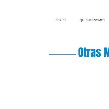
SERIES
SERIES
QUIÉNES SOMOS
QUIÉNES SOMOS
Otras 
¿Preguntas? 
preguntas@e