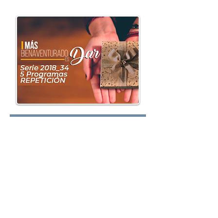
oy.com
Lunes:
Martes:
Miércoles: