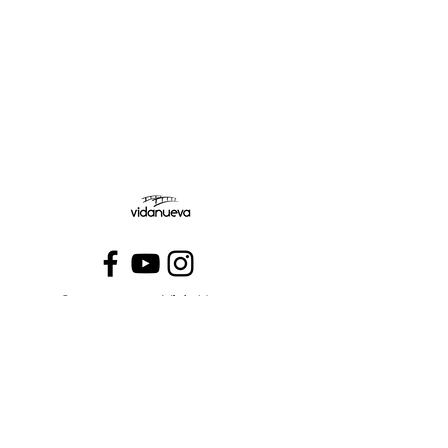
Jueves:
Viernes:
Conecta con VidaNueva >
PROGRAMAS
QUIÉNES SOMOS
CONTÁCTANOS