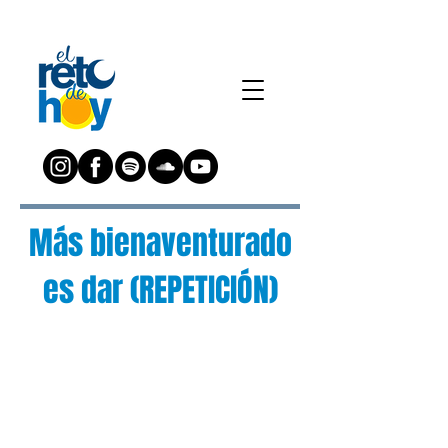
Más bienaventurado
es dar (REPETICIÓN)
¿Preguntas?
Escríbenos a:
preguntas@elretodeh