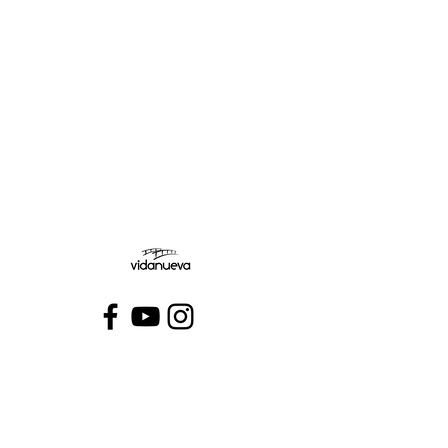
Miércoles:
Jueves:
Viernes:
Conecta con VidaNueva >
PROGRAMAS
QUIÉNES SOMOS