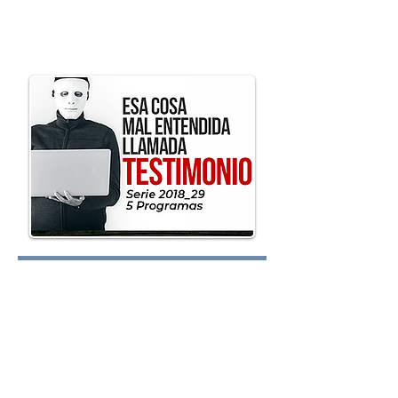
preguntas@elretodeh
oy.com
Lunes:
Martes: