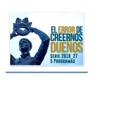
oy.com
Lunes:
Martes:
Miércoles: