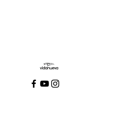
Jueves:
Viernes:
Conecta con VidaNueva >
PROGRAMAS
QUIÉNES SOMOS
CONTÁCTANOS