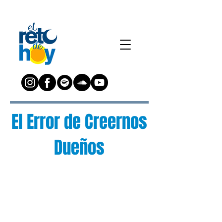
El Error de Creernos
Dueños
¿Preguntas?
Escríbenos a:
preguntas@elretodeh