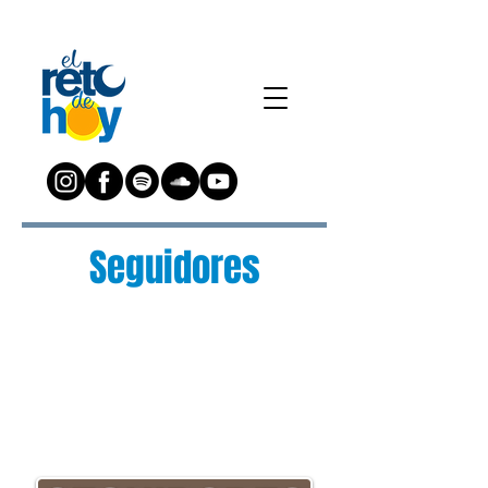
Seguidores
¿Preguntas?
Escríbenos a:
preguntas@elretodeh
oy.com