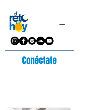
Conéctate
¿Preguntas?
Escríbenos a:
preguntas@elretodeh
oy.com