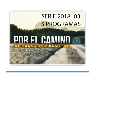
oy.com
Lunes:
Martes:
Miércoles: