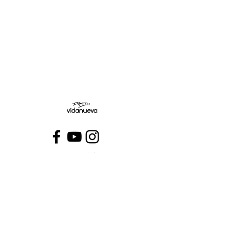
Jueves:
Viernes:
Conecta con VidaNueva >
PROGRAMAS
QUIÉNES SOMOS
CONTÁCTANOS