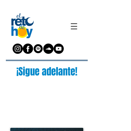
¡Sigue adelante!
¿Preguntas?
Escríbenos a:
preguntas@elretodeh
oy.com