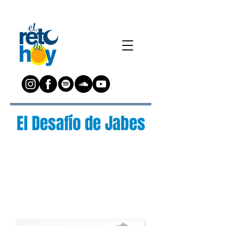
El Desafío de Jabes
¿Preguntas?
Escríbenos a:
preguntas@elretodeh
oy.com