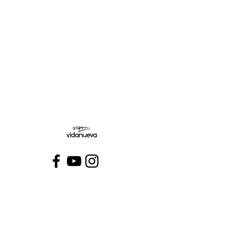
Miércoles:
Jueves:
Viernes:
Conecta con VidaNueva >
PROGRAMAS
QUIÉNES SOMOS