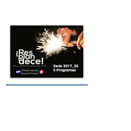
preguntas@elretodeh
oy.com
Lunes:
Martes: