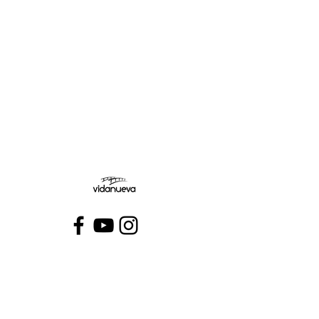
Miércoles:
Jueves:
Viernes:
Conecta con VidaNueva >
PROGRAMAS
QUIÉNES SOMOS