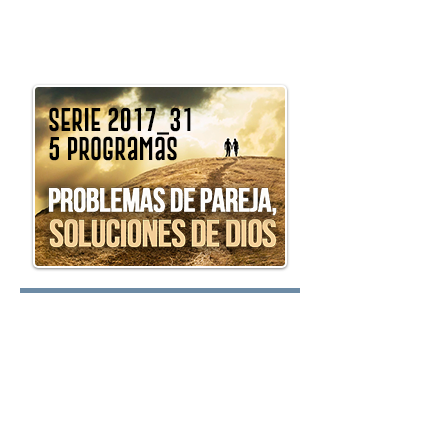
preguntas@elretodeh
oy.com
Lunes:
Martes: