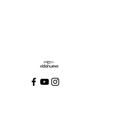
Jueves:
Viernes:
Conecta con VidaNueva >
PROGRAMAS
QUIÉNES SOMOS
CONTÁCTANOS