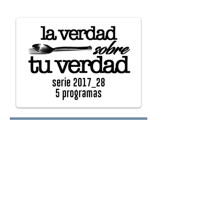
oy.com
Lunes:
Martes:
Miércoles: