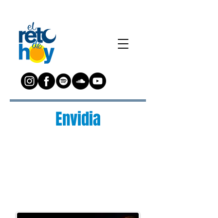
Envidia
¿Preguntas?
Escríbenos a:
preguntas@elretodeh
oy.com