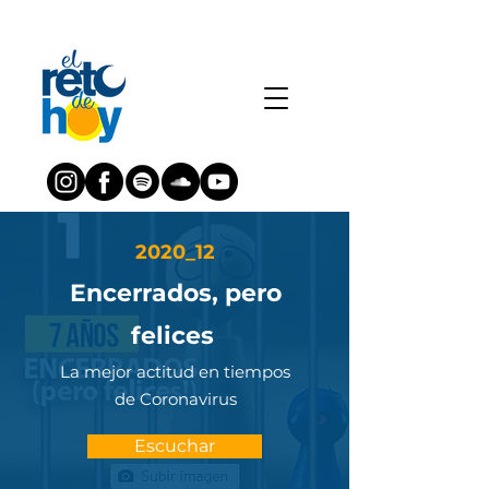
2020_12
Encerrados, pero
felices
La mejor actitud en tiempos
de Coronavirus
Escuchar