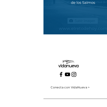
de los Salmos
Conecta con VidaNueva >