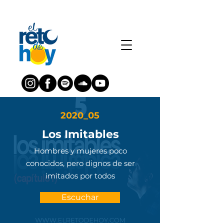
2020_05
Los Imitables
Hombres y mujeres poco
conocidos, pero dignos de ser
imitados por todos
Escuchar