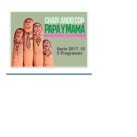
oy.com
Lunes:
Martes:
Miércoles: