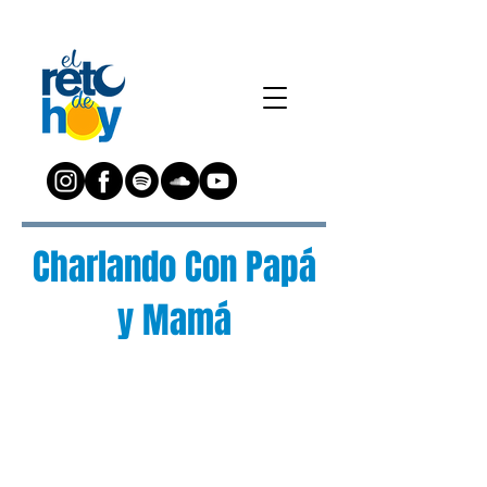
Charlando Con Papá
y Mamá
¿Preguntas?
Escríbenos a:
preguntas@elretodeh