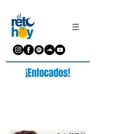
¡Enfocados!
¿Preguntas?
Escríbenos a:
preguntas@elretodeh
oy.com