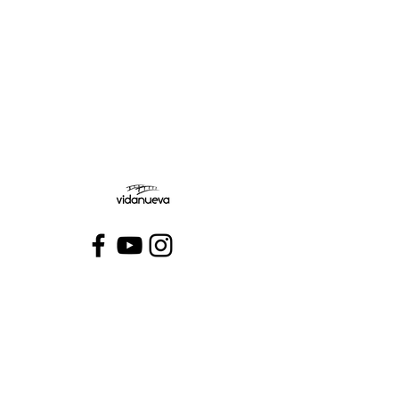
Jueves:
Viernes:
Conecta con VidaNueva >
PROGRAMAS
QUIÉNES SOMOS
CONTÁCTANOS