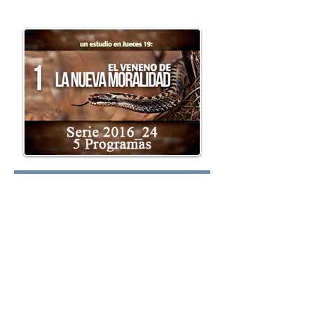
oy.com
Lunes:
Martes:
Miércoles: