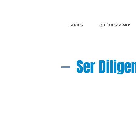
SERIES
SERIES
QUIÉNES SOMOS
QUIÉNES SOMOS
Ser Dilige
¿Preguntas? E
preguntas@el