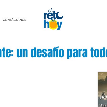
CONTÁCTANOS
CONTÁCTANOS
nte: un desafío para to
scríbenos a:
retodehoy.com