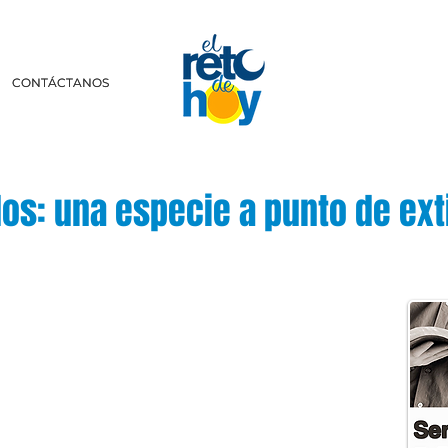
CONTÁCTANOS
CONTÁCTANOS
los: una especie a punto de ext
scríbenos a:
retodehoy.com