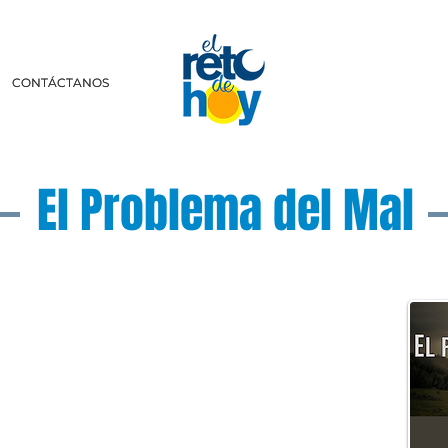
CONTÁCTANOS
CONTÁCTANOS
El Problema del Mal
scríbenos a:
retodehoy.com