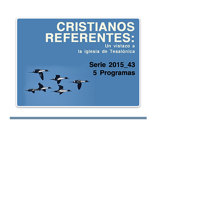
oy.com
Lunes:
Martes:
Miércoles: