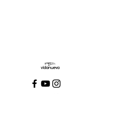
Jueves:
Viernes:
Conecta con VidaNueva >
PROGRAMAS
QUIÉNES SOMOS
CONTÁCTANOS