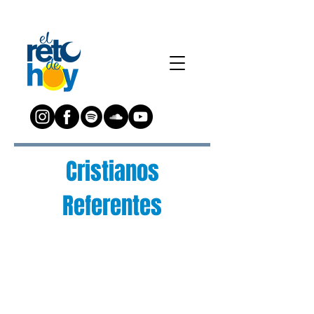
Cristianos
Referentes
¿Preguntas?
Escríbenos a:
preguntas@elretodeh