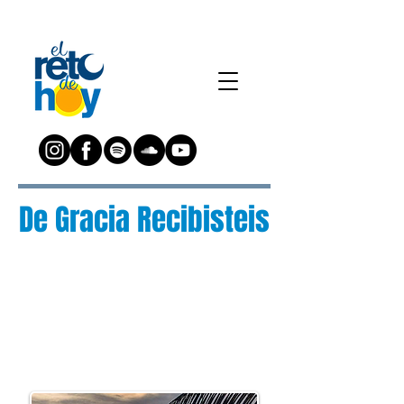
De Gracia Recibisteis
¿Preguntas?
Escríbenos a:
preguntas@elretodeh
oy.com