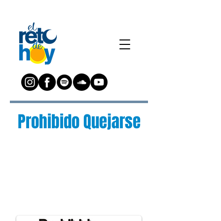
Prohibido Quejarse
¿Preguntas?
Escríbenos a:
preguntas@elretodeh
oy.com