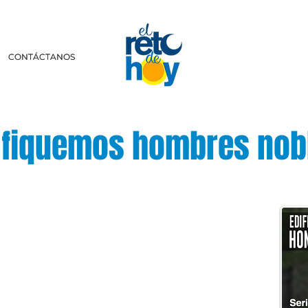
CONTÁCTANOS
CONTÁCTANOS
ifiquemos hombres nob
scríbenos a:
retodehoy.com