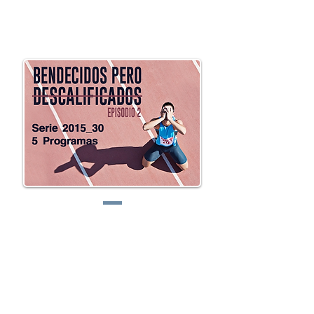
preguntas@elretodeh
oy.com
Lunes:
Martes: