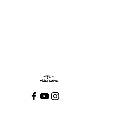
Miércoles:
Jueves:
Viernes:
Conecta con VidaNueva >
PROGRAMAS
QUIÉNES SOMOS