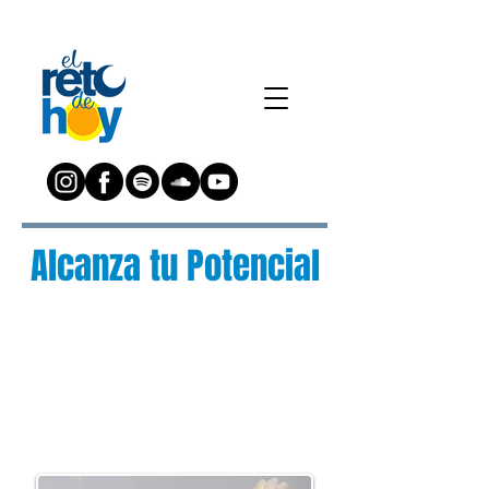
Alcanza tu Potencial
¿Preguntas?
Escríbenos a:
preguntas@elretodeh
oy.com