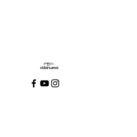
Jueves:
Viernes:
Conecta con VidaNueva >
PROGRAMAS
QUIÉNES SOMOS
CONTÁCTANOS