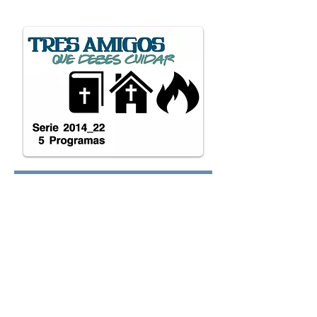
oy.com
Lunes:
Martes:
Miércoles: