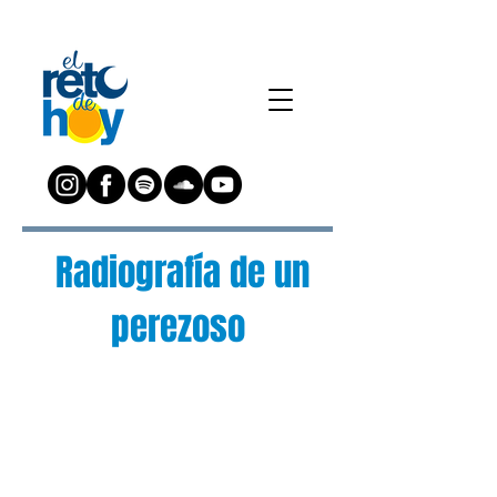
Radiografía de un
perezoso
¿Preguntas?
Escríbenos a:
preguntas@elretodeh