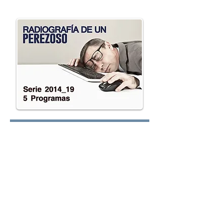
oy.com
Lunes:
Martes:
Miércoles: