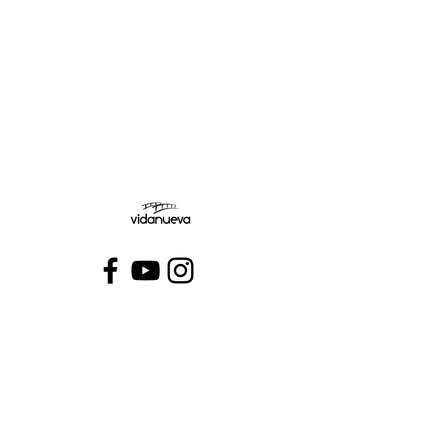
Jueves:
Viernes:
Conecta con VidaNueva >
PROGRAMAS
QUIÉNES SOMOS
CONTÁCTANOS