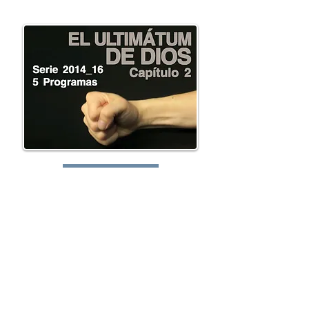
oy.com
Lunes:
Martes:
Miércoles: