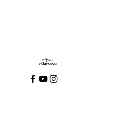
Jueves:
Viernes:
Conecta con VidaNueva >
PROGRAMAS
QUIÉNES SOMOS
CONTÁCTANOS