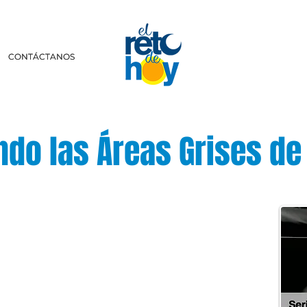
CONTÁCTANOS
CONTÁCTANOS
ndo las Áreas Grises d
scríbenos a:
retodehoy.com