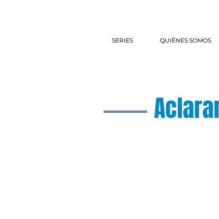
SERIES
SERIES
QUIÉNES SOMOS
QUIÉNES SOMOS
Aclara
¿Preguntas? E
preguntas@el