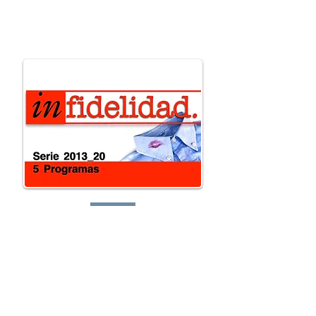
preguntas@elretodeh
oy.com
Lunes:
Martes: