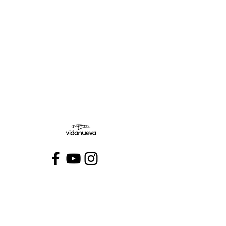
Miércoles:
Jueves:
Viernes:
Conecta con VidaNueva >
PROGRAMAS
QUIÉNES SOMOS