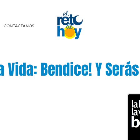
CONTÁCTANOS
CONTÁCTANOS
la Vida: Bendice! Y Será
scríbenos a:
retodehoy.com