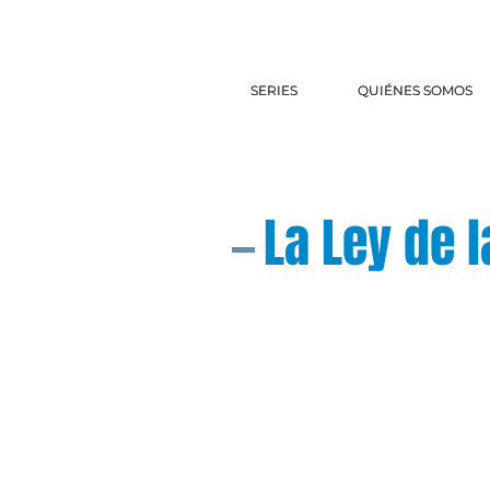
SERIES
SERIES
QUIÉNES SOMOS
QUIÉNES SOMOS
La Ley de 
¿Preguntas? E
preguntas@el