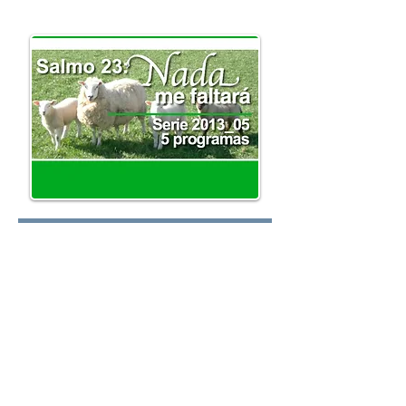
oy.com
Lunes:
Martes:
Miércoles: