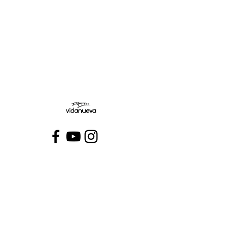
Jueves:
Viernes:
Conecta con VidaNueva >
PROGRAMAS
QUIÉNES SOMOS
CONTÁCTANOS